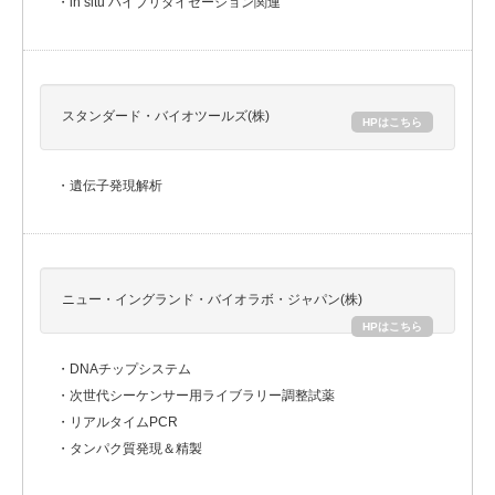
・in situ ハイブリダイゼーション関連
スタンダード・バイオツールズ(株)
HPはこちら
・遺伝子発現解析
ニュー・イングランド・バイオラボ・ジャパン(株)
HPはこちら
・DNAチップシステム
・次世代シーケンサー用ライブラリー調整試薬
・リアルタイムPCR
・タンパク質発現＆精製