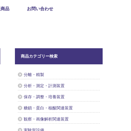
扱商品
お問い合わせ
商品カテゴリー検索
分離・精製
分析・測定・計測装置
保存・調整・培養装置
糖鎖・蛋白・核酸関連装置
観察・画像解析関連装置
実験室設備